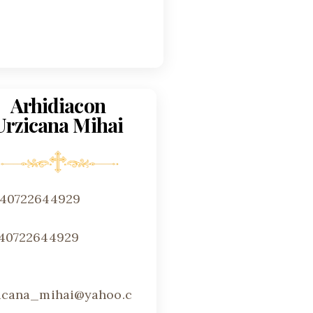
Arhidiacon
Urzicana Mihai
+40722644929
40722644929
icana_mihai@yahoo.c