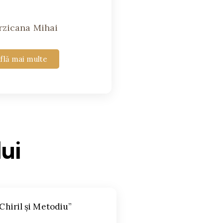
rzicana Mihai
flă mai multe
lui
. Chiril şi Metodiu”