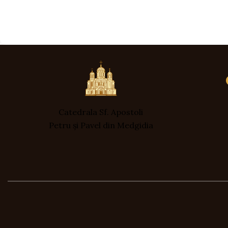
Catedrala Sf. Apostoli
Petru și Pavel din Medgidia