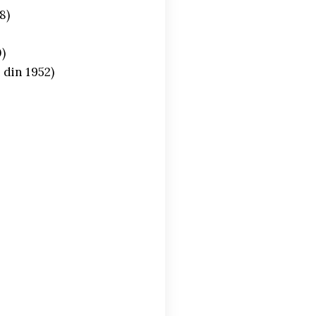
8)
)
 din 1952)