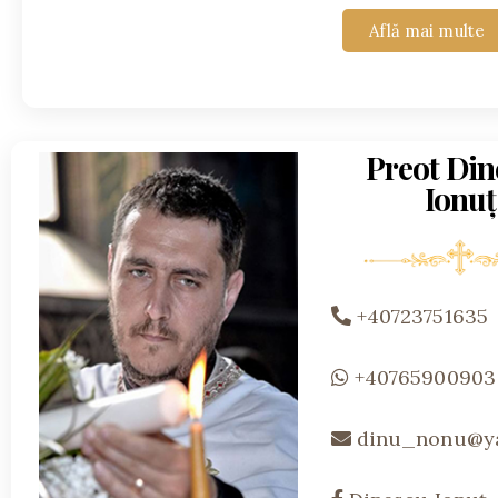
Află mai multe
Preot Din
Ionuț
+40723751635
+40765900903
dinu_nonu@y