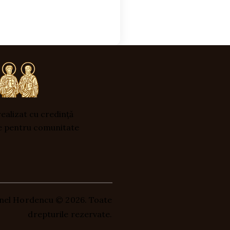
ealizat cu credință
e pentru comunitate
rinel Hordencu
© 2026. Toate
drepturile rezervate.