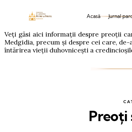
Acasă
Jurnal par
Veți găsi aici informații despre preoții ca
Medgidia, precum și despre cei care, de-a 
întărirea vieții duhovnicești a credincioșil
CA
Preoți 