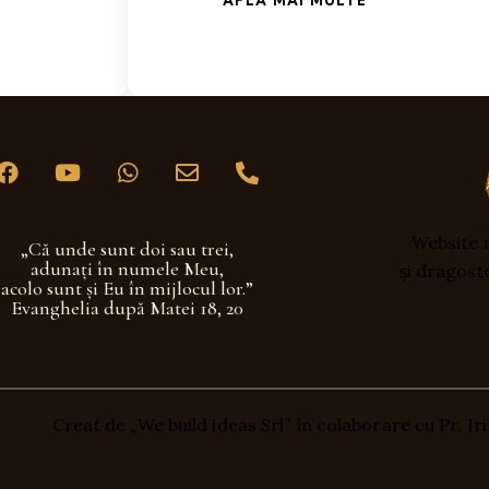
Website r
„Că unde sunt doi sau trei,
adunaţi în numele Meu,
și dragost
acolo sunt şi Eu în mijlocul lor.”
Evanghelia după Matei 18, 20
Creat de „We build ideas Srl” în colaborare cu Pr. I