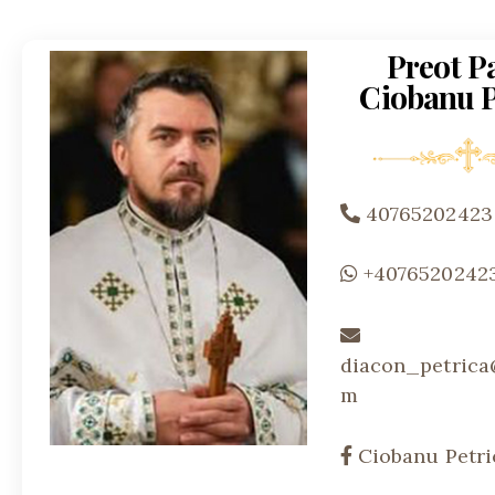
Preot P
Ciobanu P
40765202423
+4076520242
diacon_petrica
m
Ciobanu Petri