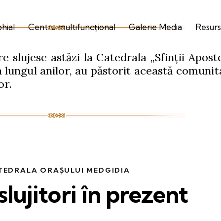
ohial
Centru multifuncțional
Galerie Media
Resurs
re slujesc astăzi la Catedrala „Sfinții Apost
lungul anilor, au păstorit această comunita
or.
TEDRALA ORAȘULUI MEDGIDIA
slujitori în prezent