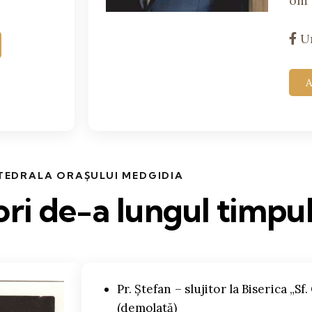
om
U
A
TEDRALA ORAȘULUI MEDGIDIA
tori de-a lungul timpu
Pr. Ștefan – slujitor la Biserica „Sf
(demolată)