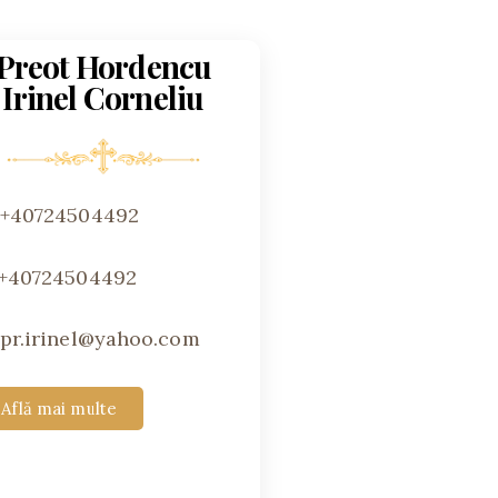
Preot Hordencu
Irinel Corneliu
+40724504492
+40724504492
pr.irinel@yahoo.com
Află mai multe