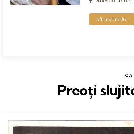
Dinescu Ionuț
Află mai multe
CA
Preoți sluji