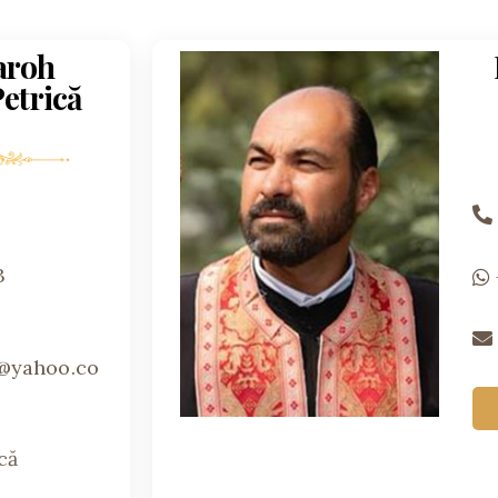
aroh
etrică
3
@yahoo.co
că