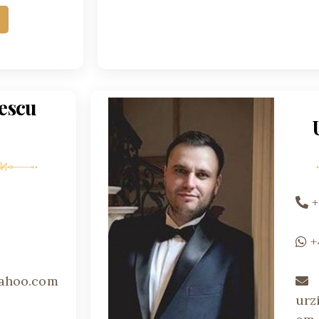
escu
+
ahoo.com
urz