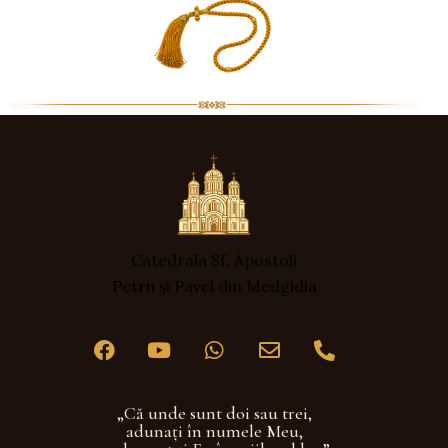
Catedrala Sf. Apostoli
Petru și Pavel din Medgidia
„Că unde sunt doi sau trei,
adunaţi în numele Meu,