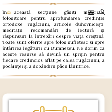
În această secțiune găsiți materiale
folositoare pentru aprofundarea credinței
ortodoxe: rugăciuni, articole duhovnicești,
meditații, recomandări de lectură și
răspunsuri la întrebări despre viața creștină.
Toate sunt oferite spre folos sufletesc și spre
întărirea legăturii cu Dumnezeu. Ne dorim ca
aceste resurse să devină un sprijin pentru
fiecare credincios aflat pe calea rugăciunii, a
pocăinței și a dobândirii păcii lăuntrice.