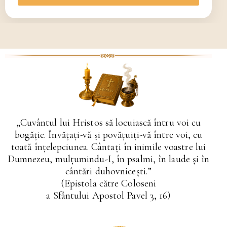
„Cuvântul lui Hristos să locuiască întru voi cu
bogăţie. Învăţaţi-vă şi povăţuiţi-vă între voi, cu
toată înţelepciunea. Cântaţi în inimile voastre lui
Dumnezeu, mulţumindu-I, în psalmi, în laude şi în
cântări duhovniceşti.”
(Epistola către Coloseni
a Sfântului Apostol Pavel 3, 16)