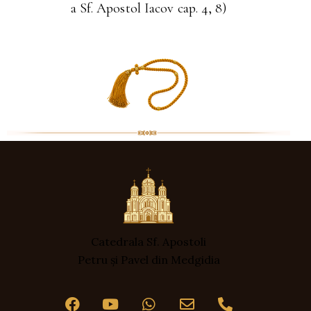
a Sf. Apostol Iacov cap. 4, 8)
Catedrala Sf. Apostoli
Petru și Pavel din Medgidia