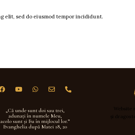
g elit, sed do eiusmod tempor incididunt.
Website r
„Că unde sunt doi sau trei,
adunaţi în numele Meu,
și dragost
acolo sunt şi Eu în mijlocul lor.”
Evanghelia după Matei 18, 20