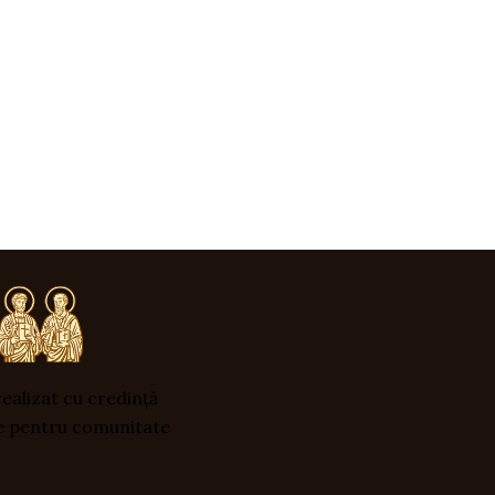
ealizat cu credință
e pentru comunitate