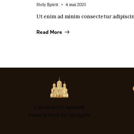
Holy Spirit
4 mai 2021
Ut enim ad minim consectetur adipiscin
Read More
Catedrala Sf. Apostoli
Petru și Pavel din Medgidia