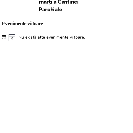
marți a Cantinei
Parohiale
Evenimente viitoare
Nu există alte evenimente viitoare.
N
o
t
i
f
i
c
a
r
e