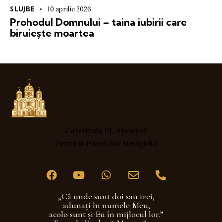
SLUJBE
10 aprilie 2026
Prohodul Domnului – taina iubirii care
biruiește moartea
Catedrala Sf. Apostoli
Petru și Pavel din Medgidia
„Că unde sunt doi sau trei,
adunaţi în numele Meu,
acolo sunt şi Eu în mijlocul lor.”