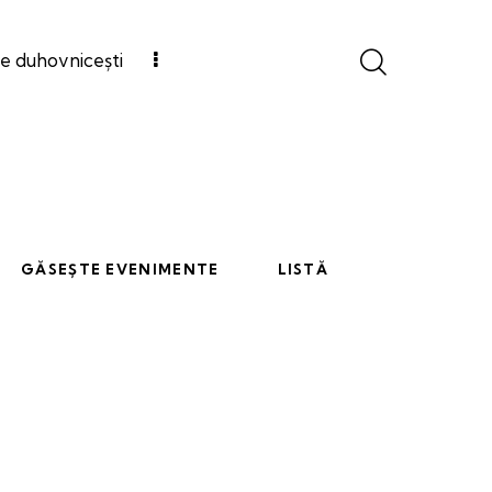
e duhovnicești
N
GĂSEȘTE EVENIMENTE
LISTĂ
a
v
i
g
a