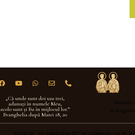
„Că unde sunt doi sau trei,
Website r
adunaţi în numele Meu,
acolo sunt şi Eu în mijlocul lor.”
și dragost
Evanghelia după Matei 18, 20
Creat de „We build ideas Srl” în colaborare cu Pr. I