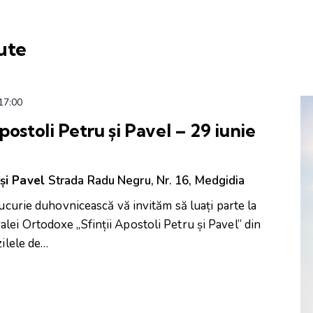
ute
17:00
ostoli Petru și Pavel – 29 iunie
 și Pavel
Strada Radu Negru, Nr. 16, Medgidia
bucurie duhovnicească vă invităm să luați parte la
ei Ortodoxe „Sfinții Apostoli Petru și Pavel” din
zilele de…