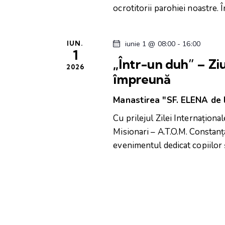
ocrotitorii parohiei noastre. 
c
v
â
ă
n
IUN.
iunie 1 @ 08:00
-
16:00
1
t
„Într-un duh” – Ziu
u
u
2026
împreună
l
t
c
Manastirea "SF. ELENA de
h
a
Cu prilejul Zilei Internaționa
e
Misionari – A.T.O.M. Constanț
i
r
evenimentul dedicat copiilor ș
e
.
e
E
v