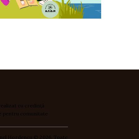
ealizat cu credință
e pentru comunitate
rinel Hordencu
© 2026. Toate