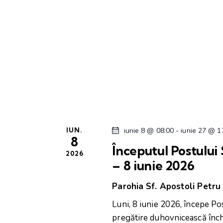
ă
a
E
v
l
e
i
n
i
z
m
e
ă
n
t
IUN.
iunie 8 @ 08:00
-
iunie 27 @ 1
r
8
e
Începutul Postului 
2026
d
i
– 8 iunie 2026
u
p
ș
Parohia Sf. Apostoli Petru
ă
Luni, 8 iunie 2026, începe Pos
c
i
pregătire duhovnicească înch
u