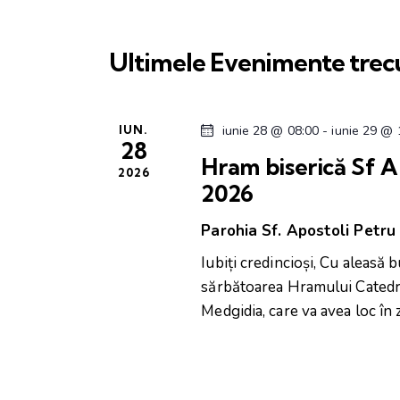
u
a
e
v
c
â
Ultimele Evenimente trec
r
t
n
e
t
e
a
u
IUN.
iunie 28 @ 08:00
-
iunie 29 @ 
z
28
l
î
ă
Hram biserică Sf Ap
c
2026
d
2026
n
h
a
e
Parohia Sf. Apostoli Petru
t
v
i
a
Iubiți credincioși, Cu aleasă 
e
.
i
sărbătoarea Hramului Catedral
.
Medgidia, care va avea loc în 
C
z
a
u
u
t