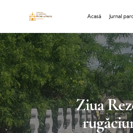
Acasă
Jurnal par
Ziua Reze
rugăciu