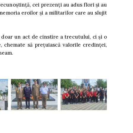
ecunoștință, cei prezenți au adus flori și au
oria eroilor și a militarilor care au slujit
doar un act de cinstire a trecutului, ci și o
e, chemate să prețuiască valorile credinței,
 neam.