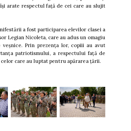
și arate respectul față de cei care au slujit
festării a fost participarea elevilor clasei a
sor Legian Nicoleta, care au adus un omagiu
le veșnice. Prin prezența lor, copiii au avut
tanța patriotismului, a respectului față de
i celor care au luptat pentru apărarea țării.