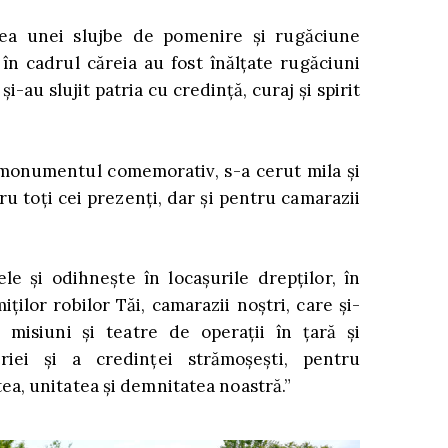
ea unei slujbe de pomenire și rugăciune
 în cadrul căreia au fost înălțate rugăciuni
i-au slujit patria cu credință, curaj și spirit
 monumentul comemorativ, s-a cerut mila și
 toți cei prezenți, dar și pentru camarazii
ele și odihnește în locașurile drepților, în
iților robilor Tăi, camarazii noștri, care și-
n misiuni și teatre de operații în țară și
riei și a credinței strămoșești, pentru
ea, unitatea și demnitatea noastră.”