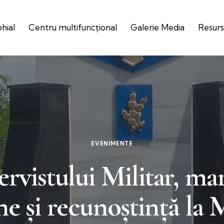
ohial
Centru multifuncțional
Galerie Media
Resurs
EVENIMENTE
rvistului Militar, ma
ne și recunoștință la 