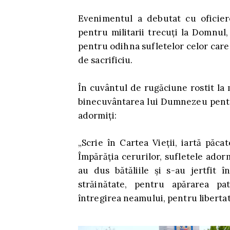
Evenimentul a debutat cu oficier
pentru militarii trecuți la Domnul,
pentru odihna sufletelor celor care ș
de sacrificiu.
În cuvântul de rugăciune rostit la
binecuvântarea lui Dumnezeu pentru
adormiți:
„Scrie în Cartea Vieții, iartă păcat
Împărăția cerurilor, sufletele adorm
au dus bătăliile și s-au jertfit î
străinătate, pentru apărarea pat
întregirea neamului, pentru libertat