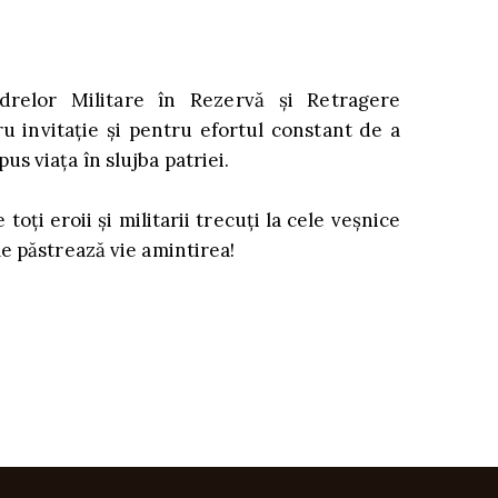
drelor Militare în Rezervă și Retragere
 invitație și pentru efortul constant de a
us viața în slujba patriei.
ți eroii și militarii trecuți la cele veșnice
le păstrează vie amintirea!