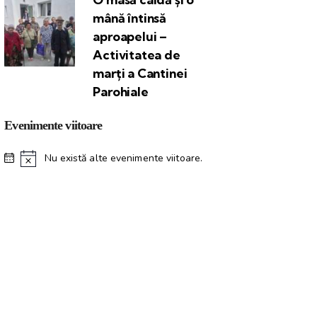
mână întinsă
aproapelui –
Activitatea de
marți a Cantinei
Parohiale
Evenimente viitoare
Nu există alte evenimente viitoare.
N
o
t
i
f
i
c
a
r
e