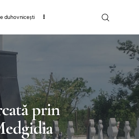
e duhovnicești
rcată prin
Medgidia