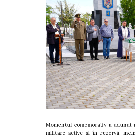
Momentul comemorativ a adunat rep
militare active și în rezervă, mem