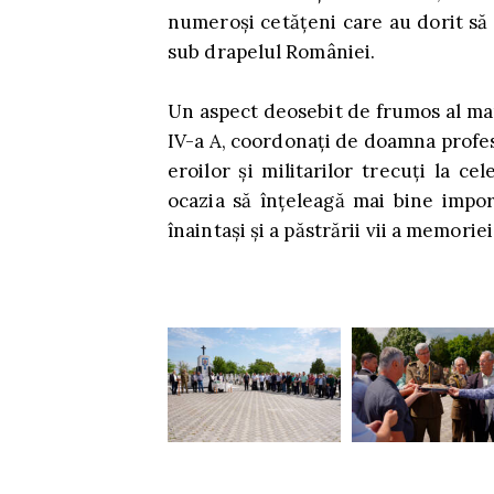
numeroși cetățeni care au dorit să î
sub drapelul României.
Un aspect deosebit de frumos al mani
IV-a A, coordonați de doamna profe
eroilor și militarilor trecuți la ce
ocazia să înțeleagă mai bine impor
înaintași și a păstrării vii a memorie