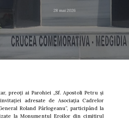
28 mai 2026
tar, preoți ai Parohiei „Sf. Apostoli Petru și
nvitației adresate de Asociația Cadrelor
General Roland Pârlogeanu”, participând la
izate la Monumentul Eroilor din cimitirul