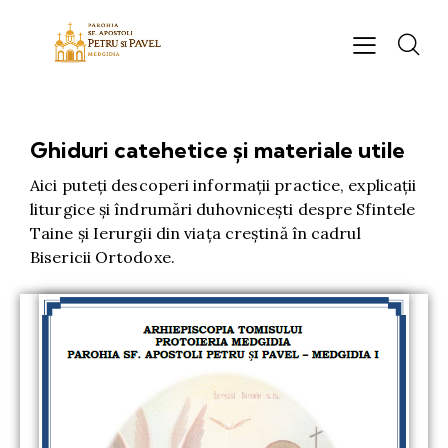
Ghiduri catehetice și materiale utile
Aici puteți descoperi informații practice, explicații
liturgice și îndrumări duhovnicești despre Sfintele
Taine și Ierurgii din viața creștină în cadrul
Bisericii Ortodoxe.