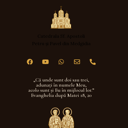
Catedrala Sf. Apostoli
Petru și Pavel din Medgidia
„Că unde sunt doi sau trei,
adunaţi în numele Meu,
acolo sunt şi Eu în mijlocul lor.”
Evanghelia după Matei 18, 20