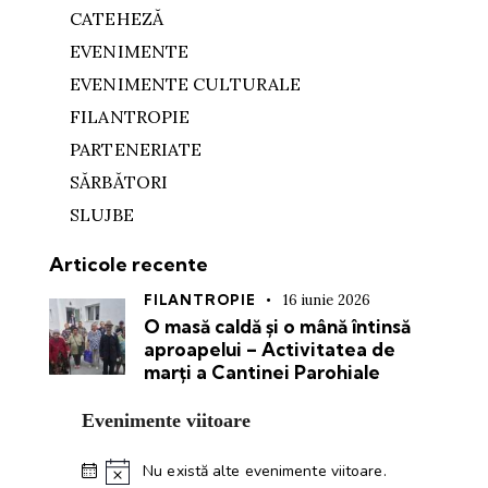
CATEHEZĂ
EVENIMENTE
EVENIMENTE CULTURALE
FILANTROPIE
PARTENERIATE
SĂRBĂTORI
SLUJBE
Articole recente
FILANTROPIE
16 iunie 2026
O masă caldă și o mână întinsă
aproapelui – Activitatea de
marți a Cantinei Parohiale
Evenimente viitoare
Nu există alte evenimente viitoare.
N