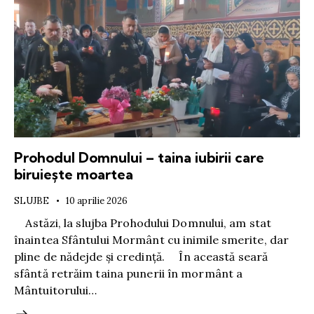
Prohodul Domnului – taina iubirii care
biruiește moartea
SLUJBE
10 aprilie 2026
Astăzi, la slujba Prohodului Domnului, am stat
înaintea Sfântului Mormânt cu inimile smerite, dar
pline de nădejde și credință. În această seară
sfântă retrăim taina punerii în mormânt a
Mântuitorului…