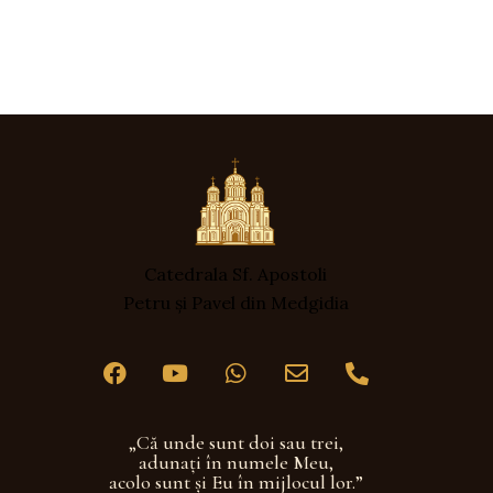
o
t
i
f
i
c
a
r
e
Catedrala Sf. Apostoli
Petru și Pavel din Medgidia
„Că unde sunt doi sau trei,
adunaţi în numele Meu,
acolo sunt şi Eu în mijlocul lor.”