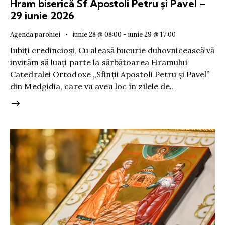
Hram biserică Sf Apostoli Petru și Pavel –
29 iunie 2026
Agenda parohiei
iunie 28 @ 08:00
-
iunie 29 @ 17:00
Iubiți credincioși, Cu aleasă bucurie duhovnicească vă
invităm să luați parte la sărbătoarea Hramului
Catedralei Ortodoxe „Sfinții Apostoli Petru și Pavel”
din Medgidia, care va avea loc în zilele de…