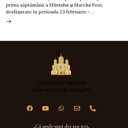
prima săptămână a Sfântului și Marelui Post,
desfășurate în perioada 23 februarie –…
Catedrala Sf. Apostoli
Petru și Pavel din Medgidia
„Că unde sunt doi sau trei,