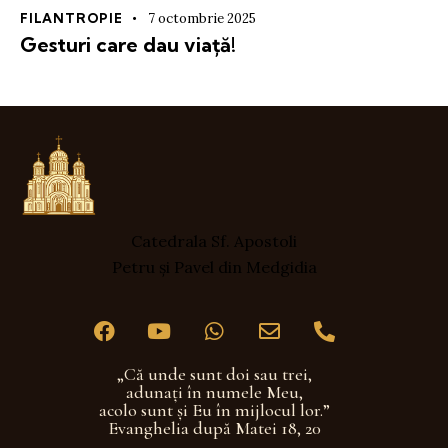
FILANTROPIE
7 octombrie 2025
Gesturi care dau viață!
Catedrala Sf. Apostoli
Petru și Pavel din Medgidia
„Că unde sunt doi sau trei,
adunaţi în numele Meu,
acolo sunt şi Eu în mijlocul lor.”
Evanghelia după Matei 18, 20