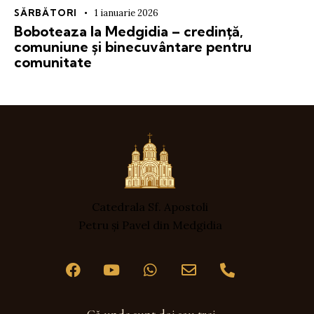
SĂRBĂTORI
1 ianuarie 2026
Boboteaza la Medgidia – credință,
comuniune și binecuvântare pentru
comunitate
Catedrala Sf. Apostoli
Petru și Pavel din Medgidia
„Că unde sunt doi sau trei,