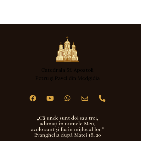
Catedrala Sf. Apostoli
Petru și Pavel din Medgidia
„Că unde sunt doi sau trei,
adunaţi în numele Meu,
acolo sunt şi Eu în mijlocul lor.”
Evanghelia după Matei 18, 20