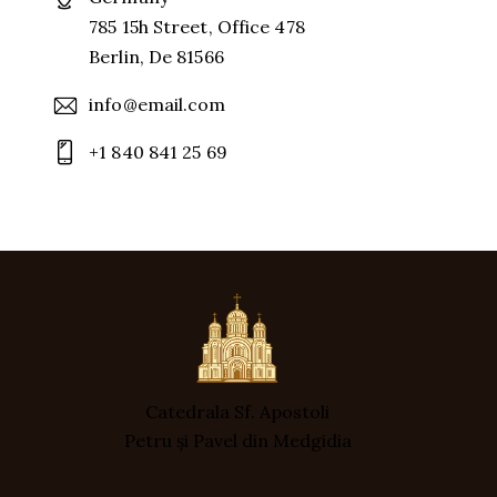
785 15h Street, Office 478
Berlin, De 81566
info@email.com
+1 840 841 25 69
Catedrala Sf. Apostoli
Petru și Pavel din Medgidia