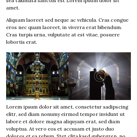
sea takimata sanctus est Lorem ipsum dolor sit
amet.
Aliquam laoreet sed neque ac vehicula. Cras congue
eros nec quam laoreet, in viverra erat bibendum.
Cras turpis urna, vulputate at est vitae, posuere
lobortis erat.
Lorem ipsum dolor sit amet, consetetur sadipscing
elitr, sed diam nonumy eirmod tempor invidunt ut
labore et dolore magna aliquyam erat, sed diam
voluptua. At vero eos et accusam et justo duo
dolores et ea rebum. Stet clita kasd gubergren, no