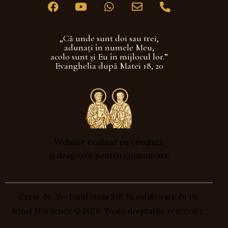
„Că unde sunt doi sau trei,
adunaţi în numele Meu,
acolo sunt şi Eu în mijlocul lor.”
Evanghelia după Matei 18, 20
Website realizat cu credință
și dragoste pentru comunitate
Creat de „We build ideas Srl” în colaborare cu Pr.
Irinel Hordencu
© 2026. Toate drepturile rezervate.