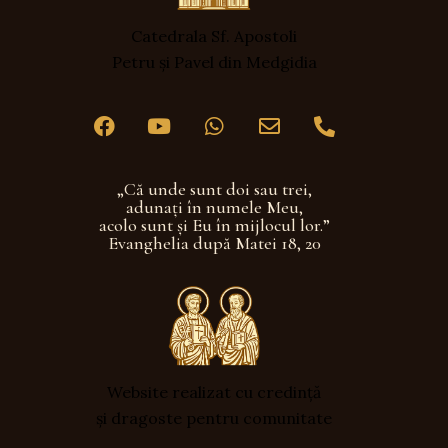
Catedrala Sf. Apostoli
Petru și Pavel din Medgidia
„Că unde sunt doi sau trei,
adunaţi în numele Meu,
acolo sunt şi Eu în mijlocul lor.”
Evanghelia după Matei 18, 20
Website realizat cu credință
și dragoste pentru comunitate