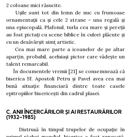
2 coloane mici răsucite.
Uşile sunt tot din lemn de nuc cu frumoase
ornamentaţii ca şi cele 2 strane – una regală şi
una episcopală. Plafonul, turla cea mare şi pereţii
au fost pictaţi cu scene biblice în culori plăcute şi
cu un desăvârşit simţ artistic.
Cea mai mare parte a icoanelor de pe altar
aparţin, probabil, aceluiaşi pictor care vădeşte un
talent remarcabil.
În documentele vremii
[21]
se consemnează că
biserica Sf. Apostoli Petru şi Pavel avea cea mai
bună situaţie financiară dintre toate casele
epitropiilor bisericeşti din cadrul plasei.
C. ANII ÎNCERCĂRILOR ȘI AI RESTAURĂRILOR
(1932–1985)
Distrusă în timpul trupelor de ocupaţie în
primul război mondial, biserica a fost renovată,