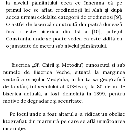
la nivelul pământului ceea ce însemna că pe
primul loc se aflau credincioşii lui Alah şi după
aceea urmau celelalte categorii de credincioşi
[9]
.
O astfel de biserică construită din piatră durează
încă : este biserica din Istria
[10]
, judeţul
Constanţa, unde se poate vedea ca este zidită cu
o jumatate de metru sub nivelul pământului.
Biserica „Sf. Chiril şi Metodiu”, cunoscută şi sub
numele de Biserica Veche, situată la marginea
vestică a oraşului Medgidia, în harta sa geografică
de la sfârşitul secolului al XIX-lea şi la 80 de m de
biserica actuală, a fost demolată in 1899, pentru
motive de degradare şi securitate.
Pe locul unde a fost altarul s-a ridicat un obelisc
litografiat din marmură pe care se află următoarea
inscripţie: