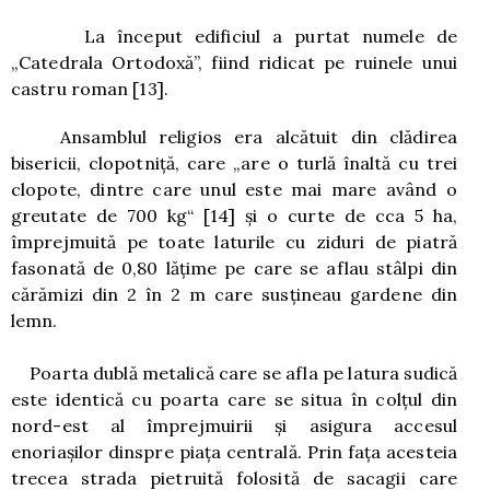
La început edificiul a purtat numele de
„Catedrala Ortodoxă”, fiind ridicat pe ruinele unui
castru roman
[13]
.
Ansamblul religios era alcătuit din clădirea
bisericii, clopotniţă, care „are o turlă înaltă cu trei
clopote, dintre care unul este mai mare având o
greutate de 700 kg“
[14]
şi o curte de cca 5 ha,
împrejmuită pe toate laturile cu ziduri de piatră
fasonată de 0,80 lăţime pe care se aflau stâlpi din
cărămizi din 2 în 2 m care susţineau gardene din
lemn.
Poarta dublă metalică care se afla pe latura sudică
este identică cu poarta care se situa în colţul din
nord-est al împrejmuirii şi asigura accesul
enoriaşilor dinspre piaţa centrală. Prin faţa acesteia
trecea strada pietruită folosită de sacagii care