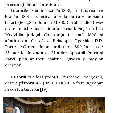
precum şi pictura interioară.
Lucrările s-au finalizat în 1898, iar sfinţirea are
loc în 1899. Biserica are la intrare această
inscripţie : „Sub domnia M.S.R. Carol I ridicatu-s-
a din temelie acest Dumnezeiesc locaş în urbea
Medgidia judeţul Constanţa în anul 1890 şi
sfinţitu-s-a de către Episcopul Eparhiei D.D.
Partenie Clinceni în anul mântuirii 1899, în ziua de
25 martie, în onoarea Sfintilor Apostoli Petru şi
Pavel, prin ajutorul înaltului guvern şi pioşilor
creştini“.
Ctitorul ei a fost preotul Cristache Georgescu,
care a păstorit 48, (1890-1938). El a fost îngropat
în curtea bisericii
[19]
.