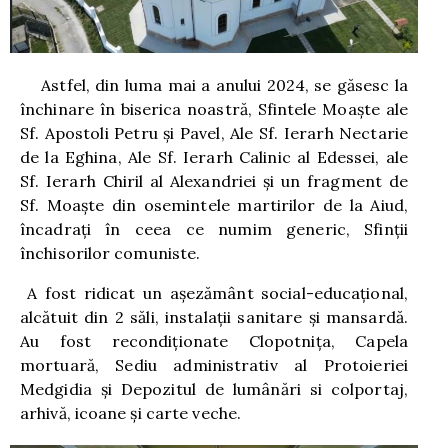
Astfel, din luma mai a anului 2024, se găsesc la
închinare în biserica noastră, Sfintele Moaște ale
Sf. Apostoli Petru și Pavel, Ale Sf. Ierarh Nectarie
de la Eghina, Ale Sf. Ierarh Calinic al Edessei, ale
Sf. Ierarh Chiril al Alexandriei și un fragment de
Sf. Moaște din osemintele martirilor de la Aiud,
încadrați în ceea ce numim generic, Sfinții
închisorilor comuniste.
A fost ridicat un așezământ social-educațional,
alcătuit din 2 săli, instalații sanitare și mansardă.
Au fost recondiționate Clopotnița, Capela
mortuară, Sediu administrativ al Protoieriei
Medgidia și Depozitul de lumânări si colportaj,
arhivă, icoane și carte veche.