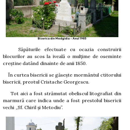
Biserica din Medgidia - Anul 1985
Săpăturile efectuate cu ocazia construirii
blocurilor au scos la iveală o mulţime de oseminte
creştine datând dinainte de anii 1850.
În curtea bisericii se găsește mormântul ctitorului
bisericii, preotul Cristache Georgescu.
Tot aici a fost strămutat obeliscul litografiat din
marmură care indica unde a fost prestolul bisericii
vechi „Sf. Chiril și Metodiu”.