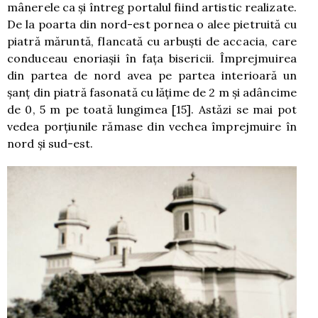
mânerele ca şi întreg portalul fiind artistic realizate.
De la poarta din nord-est pornea o alee pietruită cu
piatră măruntă, flancată cu arbuşti de accacia, care
conduceau enoriaşii în faţa bisericii. Împrejmuirea
din partea de nord avea pe partea interioară un
şanţ din piatră fasonată cu lăţime de 2 m şi adâncime
de 0, 5 m pe toată lungimea
[15]
. Astăzi se mai pot
vedea porţiunile rămase din vechea împrejmuire în
nord şi sud-est.