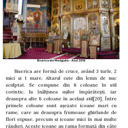
Biserica din Medgidia - Anul 2016
Biserica are formă de cruce, având 3 turle, 2
mici si 1 mare. Altarul este din lemn de nuc
sculptat. Se compune din 8 coloane în stil
corintic, la înălţimea uşilor împărăteşti, iar
deasupra alte 8 coloane în acelaşi stil
[20]
. Între
primele coloane sunt aşezate icoane mari cu
rame, care au deasupra frumoase ghirlande de
flori expuse, precum si icoane mici în mai multe
rânduri. Aceste icoane au rama formată din câte