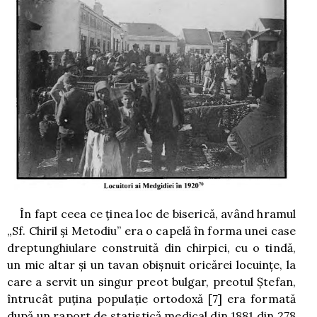
În fapt ceea ce ţinea loc de biserică, având hramul
„Sf. Chiril şi Metodiu” era o capelă în forma unei case
dreptunghiulare construită din chirpici, cu o tindă,
un mic altar şi un tavan obişnuit oricărei locuinţe, la
care a servit un singur preot bulgar, preotul Ştefan,
întrucât puţina populaţie ortodoxă
[7]
era formată
după un raport de statistică medical din 1881 din 278