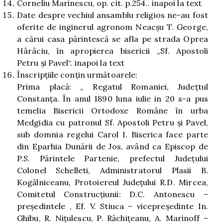
Corneliu Marinescu, op. cit. p.254..
inapoi la text
Date despre vechiul ansamblu religios ne-au fost
oferite de inginerul agronom Neacşu T. George,
a cărui casa părintescă se afla pe strada Oprea
Hârâciu, în apropierea bisericii „Sf. Apostoli
Petru şi Pavel“.
inapoi la text
Înscripţiile conţin următoarele:
Prima placă: „ Regatul Romaniei, Judeţtul
Constanţa. În anul 1890 luna iulie in 20 s-a pus
temelia Bisericii Ortodoxe Române în urba
Medgidia cu patronul Sf. Apostoli Petru şi Pavel,
sub domnia regelui Carol I. Biserica face parte
din Eparhia Dunării de Jos, având ca Episcop de
P.S. Părintele Partenie, prefectul Judeţului
Colonel Schelleti, Administratorul Plasii B.
Kogălniceanu, Protoiereul Judeţului R.D. Mircea,
Comitetul Construcţiunii: D.C. Antonescu –
preşedintele , Ef. V. Stiuca – vicepreşedinte In.
Ghibu, R. Niţulescu, P. Răchiţeanu, A. Marinoff –