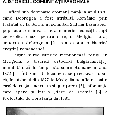
A. ISTORICUL COMUNITĂŢII PAROHIALE
Aflată sub dominaţie otomană până în anul 1878,
când Dobrogea a fost atribuită României prin
tratatul de la Berlin, în schimbul Sudului Basarabiei,
populaţia românească era numeric redusă
[1]
, fapt
ce explică cauza pentru care, în Medgidia, oraş
important dobrogean
[2]
, n-a existat o biserică
creştină românească.
Puţine surse istorice menţionează totuşi, în
Medgidia, o biserică ortodoxă bulgărească
[3]
,
înfiinţată încă din timpul stapânirii otomane, în anul
1872
[4]
. Într-un alt document se precizează doar
că, în războiul din 1877, la Medgidia se afla numai o
casă de rugăciune cu un singur preot
[5]
, informaţie
care apare şi într-o „dare de seamă“
[6]
a
Prefectului de Constanţa din 1881.