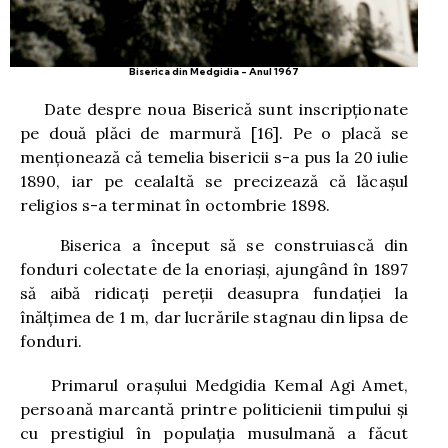
Biserica din Medgidia - Anul 1967
Date despre noua Biserică sunt inscripţionate
pe două plăci de marmură
[16]
. Pe o placă se
menţionează că temelia bisericii s-a pus la 20 iulie
1890, iar pe cealaltă se precizează că lăcaşul
religios s-a terminat în octombrie 1898.
Biserica a început să se construiască din
fonduri colectate de la enoriaşi, ajungând în 1897
să aibă ridicaţi pereţii deasupra fundaţiei la
înălţimea de 1 m, dar lucrările stagnau din lipsa de
fonduri.
Primarul oraşului Medgidia Kemal Agi Amet,
persoană marcantă printre politicienii timpului şi
cu prestigiul în populaţia musulmană a făcut