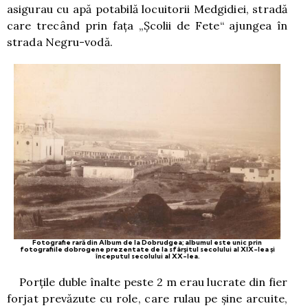
asigurau cu apă potabilă locuitorii Medgidiei, stradă
care trecând prin faţa „Şcolii de Fete“ ajungea în
strada Negru-vodă.
Fotografie rară din Album de la Dobrudgea; albumul este unic prin
fotografiile dobrogene prezentate de la sfârşitul secolului al XIX-lea şi
începutul secolului al XX-lea.
Porţile duble înalte peste 2 m erau lucrate din fier
forjat prevăzute cu role, care rulau pe şine arcuite,