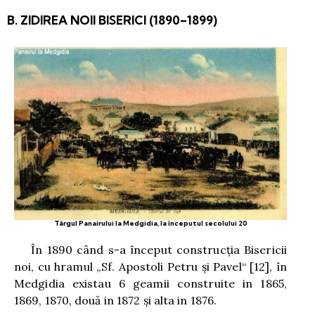
B. ZIDIREA NOII BISERICI (1890–1899)
Târgul Panairului la Medgidia, la începutul secolului 20
În 1890 când s-a început construcţia Bisericii
noi, cu hramul „Sf. Apostoli Petru şi Pavel“
[12]
, în
Medgidia existau 6 geamii construite in 1865,
1869, 1870, două in 1872 şi alta in 1876.