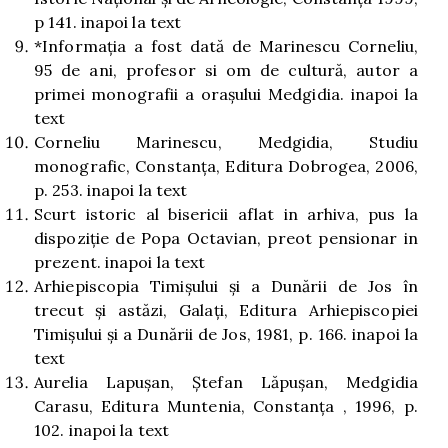
p 141.
inapoi la text
*Informaţia a fost dată de Marinescu Corneliu,
95 de ani, profesor si om de cultură, autor a
primei monografii a oraşului Medgidia.
inapoi la
text
Corneliu Marinescu, Medgidia, Studiu
monografic, Constanţa, Editura Dobrogea, 2006,
p. 253.
inapoi la text
Scurt istoric al bisericii aflat in arhiva, pus la
dispoziţie de Popa Octavian, preot pensionar in
prezent.
inapoi la text
Arhiepiscopia Timişului şi a Dunării de Jos în
trecut şi astăzi, Galaţi, Editura Arhiepiscopiei
Timişului şi a Dunării de Jos, 1981, p. 166.
inapoi la
text
Aurelia Lapuşan, Ştefan Lăpuşan, Medgidia
Carasu, Editura Muntenia, Constanţa , 1996, p.
102.
inapoi la text