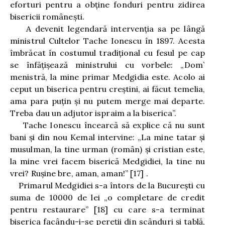
eforturi pentru a obţine fonduri pentru zidirea
bisericii româneşti.
A devenit legendară intervenţia sa pe lângă
ministrul Cultelor Tache Ionescu în 1897. Acesta
îmbrăcat în costumul tradiţional cu fesul pe cap
se înfăţişează ministrului cu vorbele: „Dom`
menistră, la mine primar Medgidia este. Acolo ai
ceput un biserica pentru creştini, ai făcut temelia,
ama para puţin şi nu putem merge mai departe.
Treba dau un adjutor ispraim a la biserica”.
Tache Ionescu încearcă să explice că nu sunt
bani şi din nou Kemal intervine: „La mine tatar şi
musulman, la tine urman (român) şi cristian este,
la mine vrei facem biserică Medgidiei, la tine nu
vrei? Ruşine bre, aman, aman!”
[17]
.
Primarul Medgidiei s-a întors de la Bucureşti cu
suma de 10000 de lei „o completare de credit
pentru restaurare”
[18]
cu care s-a terminat
biserica facându-i-se pereţii din scânduri şi tablă,