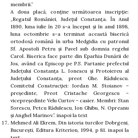
membrii.”
A doua placă, conţine următoarea inscripţie:
„Regatul României, Judeţul Constanţa. În Anul
1890, luna iulie în 20 s-a început şi în anul 1898,
luna octombrie s-a terminat această biserică
ortodoxă română în urba Medgidia cu patronul
Sf. Apostoli Petru şi Pavel sub domnia regelui
Carol. Biserica face parte din Eparhia Dunării de
Jos, având ca Episcop pe P.S. Partanie prefectul
Judeţului Constanţa L. Ionescu şi Protoiereu al
Judeţului Constanţa, preot Ghe. Rădulescu.
Comitetul Construcţiei: Iordan M. Stoianov –
preşedinte, Preot Cristache Georgescu –
vicepreşedinte Velu Curtov – casier. Membri: Stan
Sorescu, Petcu Rădulescu, Ion Ghibu, N. Opreanu
şi Anghel Marinov.”.
inapoi la text
Mehmed Ali Ekrem, Din istoria turcilor Dobrgeni,
Bucureşti, Editura Kriterion, 1994, p 81.
inapoi la
text