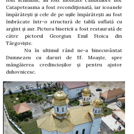
fost schimbat, au fost montate candelabre noi.
Catapeteasma a fost recondiționată, iar icoanele
împărătești și cele de pe ușile împărătești au fost
îmbrăcate într-o structură de tablă suflată cu
argint și aur. Pictura bisericii a fost restaurată de
către pictorul Georgian Emil Stoica din
Târgoviște.
Nu în ultimul rând ne-a binecuvântat
Dumnezeu cu daruri de Sf. Moaște, spre
mângâierea credincioșilor și pentru ajutor
duhovnicesc.