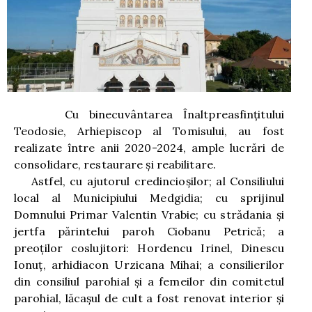
Cu binecuvântarea Înaltpreasfințitului
Teodosie, Arhiepiscop al Tomisului, au fost
realizate între anii 2020-2024, ample lucrări de
consolidare, restaurare și reabilitare.
Astfel, cu ajutorul credincioșilor; al Consiliului
local al Municipiului Medgidia; cu sprijinul
Domnului Primar Valentin Vrabie; cu strădania și
jertfa părintelui paroh Ciobanu Petrică; a
preoților coslujitori: Hordencu Irinel, Dinescu
Ionuț, arhidiacon Urzicana Mihai; a consilierilor
din consiliul parohial și a femeilor din comitetul
parohial, lăcașul de cult a fost renovat interior și