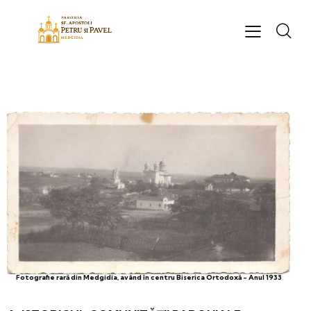
Fotografie rară din Medgidia, având în centru Biserica Ortodoxă - Anul 1933