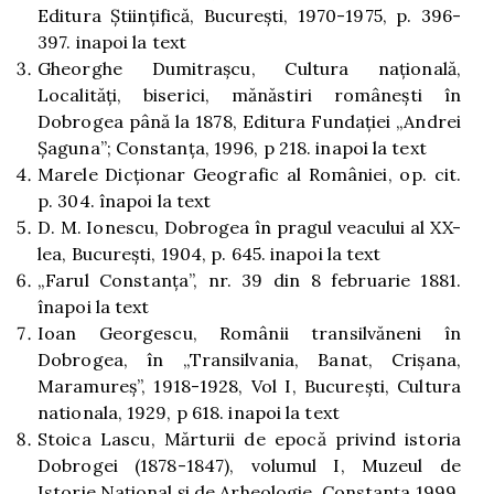
Editura Ştiinţifică, Bucureşti, 1970-1975, p. 396-
397.
inapoi la text
Gheorghe Dumitraşcu, Cultura naţională,
Localităţi, biserici, mănăstiri româneşti în
Dobrogea până la 1878, Editura Fundaţiei „Andrei
Şaguna”; Constanţa, 1996, p 218.
inapoi la text
Marele Dicţionar Geografic al României, op. cit.
p. 304.
înapoi la text
D. M. Ionescu, Dobrogea în pragul veacului al XX-
lea, Bucureşti, 1904, p. 645.
inapoi la text
„Farul Constanţa”, nr. 39 din 8 februarie 1881.
înapoi la text
Ioan Georgescu, Românii transilvăneni în
Dobrogea, în „Transilvania, Banat, Crişana,
Maramureş”, 1918-1928, Vol I, Bucureşti, Cultura
nationala, 1929, p 618.
inapoi la text
Stoica Lascu, Mărturii de epocă privind istoria
Dobrogei (1878-1847), volumul I, Muzeul de
Istorie Naţional şi de Arheologie, Constanţa 1999,