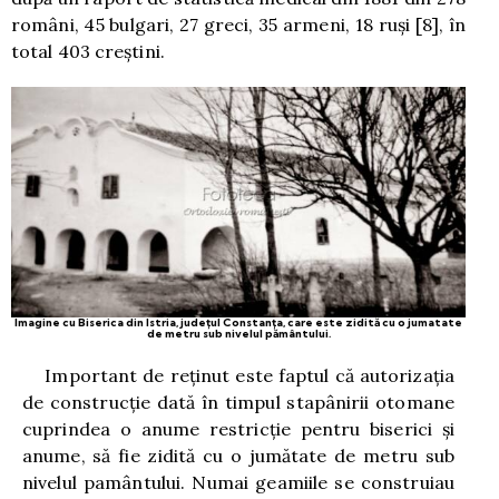
români, 45 bulgari, 27 greci, 35 armeni, 18 ruşi
[8]
, în
total 403 creştini.
Imagine cu Biserica din Istria, judeţul Constanţa, care este zidită cu o jumatate
de metru sub nivelul pământului.
Important de reţinut este faptul că autorizaţia
de construcţie dată în timpul stapânirii otomane
cuprindea o anume restricţie pentru biserici şi
anume, să fie zidită cu o jumătate de metru sub
nivelul pamântului. Numai geamiile se construiau