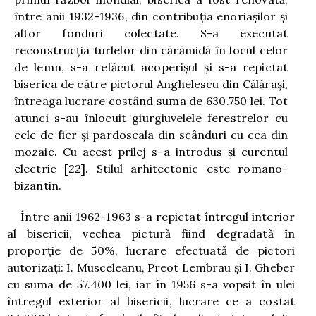
între anii 1932-1936, din contribuţia enoriaşilor şi
altor fonduri colectate. S-a executat
reconstrucţia turlelor din cărămidă în locul celor
de lemn, s-a refăcut acoperişul şi s-a repictat
biserica de către pictorul Anghelescu din Călăraşi,
întreaga lucrare costând suma de 630.750 lei. Tot
atunci s-au înlocuit giurgiuvelele ferestrelor cu
cele de fier şi pardoseala din scânduri cu cea din
mozaic. Cu acest prilej s-a introdus şi curentul
electric
[22]
. Stilul arhitectonic este romano-
bizantin.
Între anii 1962-1963 s-a repictat întregul interior
al bisericii, vechea pictură fiind degradată în
proporţie de 50%, lucrare efectuată de pictori
autorizaţi: I. Musceleanu, Preot Lembrau şi I. Gheber
cu suma de 57.400 lei, iar în 1956 s-a vopsit în ulei
întregul exterior al bisericii, lucrare ce a costat