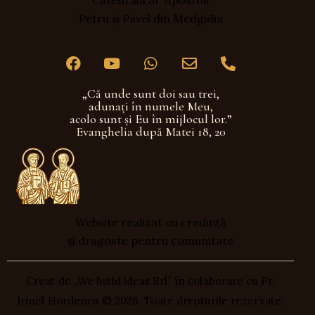
Petru și Pavel din Medgidia
„Că unde sunt doi sau trei,
adunaţi în numele Meu,
acolo sunt şi Eu în mijlocul lor.”
Evanghelia după Matei 18, 20
Website realizat cu credință
și dragoste pentru comunitate
Creat de „We build ideas Srl” în colaborare cu Pr.
Irinel Hordencu
© 2026. Toate drepturile rezervate.